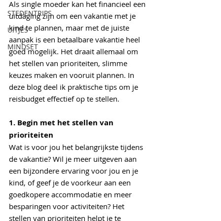
Als single moeder kan het financieel een 
STEDENTRIPS
uitdaging zijn om een vakantie met je 
kind te plannen, maar met de juiste 
UITJES
aanpak is een betaalbare vakantie heel 
MINDSET
goed mogelijk. Het draait allemaal om 
het stellen van prioriteiten, slimme 
keuzes maken en vooruit plannen. In 
deze blog deel ik praktische tips om je 
reisbudget effectief op te stellen.
1. Begin met het stellen van 
prioriteiten
Wat is voor jou het belangrijkste tijdens 
de vakantie? Wil je meer uitgeven aan 
een bijzondere ervaring voor jou en je 
kind, of geef je de voorkeur aan een 
goedkopere accommodatie en meer 
besparingen voor activiteiten? Het 
stellen van prioriteiten helpt je te 